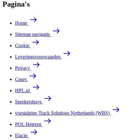
Pagina's
Home
Sitemap navigatie
Cookie
Leveringsvoorwaarden
Privacy
Cases
HPL.nl
Sprekershuys
voestalpine Track Solutions Netherlands (WBS)
POL Heteren
Elacin