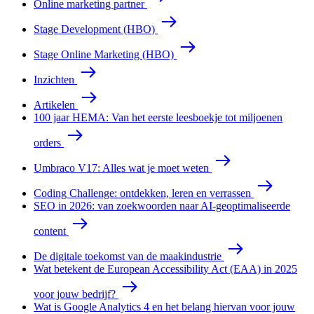
Online marketing partner
Stage Development (HBO)
Stage Online Marketing (HBO)
Inzichten
Artikelen
100 jaar HEMA: Van het eerste leesboekje tot miljoenen
orders
Umbraco V17: Alles wat je moet weten
Coding Challenge: ontdekken, leren en verrassen
SEO in 2026: van zoekwoorden naar AI-geoptimaliseerde
content
De digitale toekomst van de maakindustrie
Wat betekent de European Accessibility Act (EAA) in 2025
voor jouw bedrijf?
Wat is Google Analytics 4 en het belang hiervan voor jouw