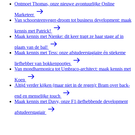
Ontmoet Thomas, onze nieuwe avontuurlijke Online
Marketeer
Van schoorsteenveger-droom tot business development: maak
kennis met Patrick!
Maak kennis met Nienke: dit keer trapt ze haar stage af in
plaats van de bal!
Maak kennis met Tess: onze afstudeerstagiaire én stiekeme
liefhebber van bokkenpootjes
Van mondharmonica tot Umbraco-architect: maak kennis met
Koen
Altijd verder kijken (maar niet in de regen): Bram over back-
end en menselijke touch
Maak kennis met Davy, onze F1-liefhebbende development
afstudeerstagiair