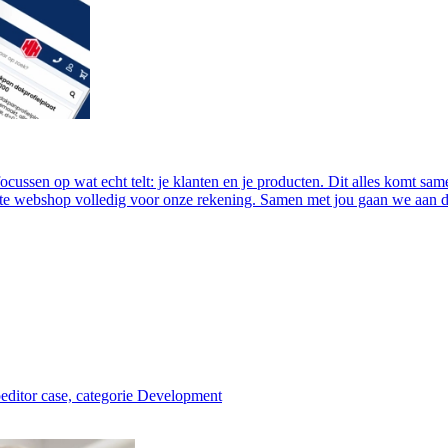
focussen op wat echt telt: je klanten en je producten. Dit alles komt 
e webshop volledig voor onze rekening. Samen met jou gaan we aan de 
ditor case, categorie Development