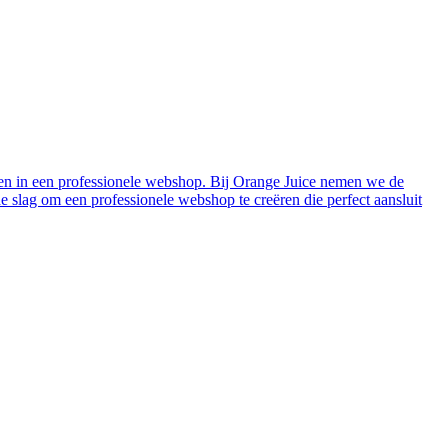
samen in een professionele webshop. Bij Orange Juice nemen we de
slag om een professionele webshop te creëren die perfect aansluit