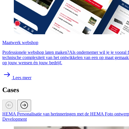
Maatwerk webshop
Professionele webshop laten maken?
Als ondernemer wil je je vooral 
technische complexiteit van het ontwikkelen van een op maat gemaakt
op jouw wensen én jouw bedrijf.
Lees meer
Cases
HEMA Personalisatie van herinneringen met de HEMA Foto ontwerpe
Development