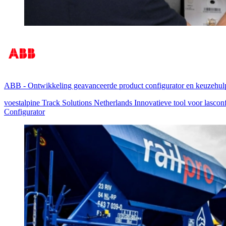
ABB
-
Ontwikkeling geavanceerde product configurator en keuzehul
voestalpine Track Solutions Netherlands Innovatieve tool voor lasconf
Configurator