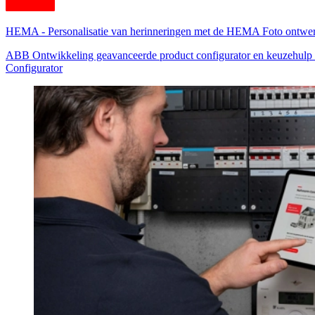
HEMA
-
Personalisatie van herinneringen met de HEMA Foto ontwer
ABB Ontwikkeling geavanceerde product configurator en keuzehulp c
Configurator