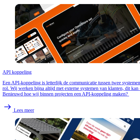
API koppeling
Een API-koppeling is letterlijk de communicatie tussen twee systemen.
rol. Wij werken bijna altijd met externe systemen van klanten, dit kan 
Benieuwd hoe wij binnen projecten een API-koppeling maken?
Lees meer