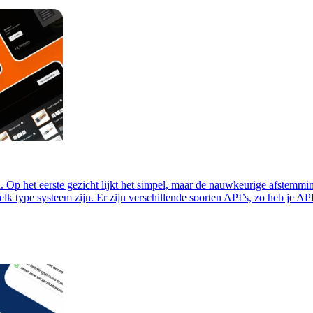
 Op het eerste gezicht lijkt het simpel, maar de nauwkeurige afstemming
elk type systeem zijn. Er zijn verschillende soorten API’s, zo heb je AP