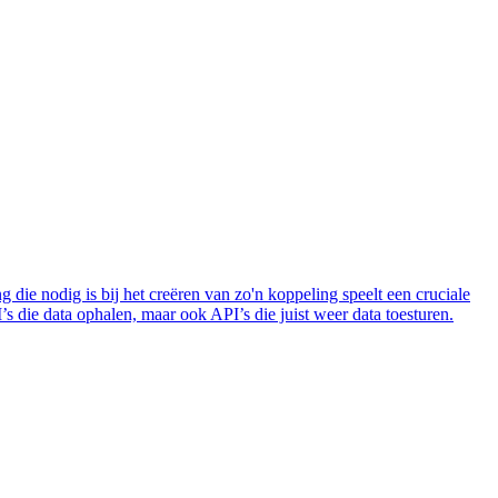
 die nodig is bij het creëren van zo'n koppeling speelt een cruciale
I’s die data ophalen, maar ook API’s die juist weer data toesturen.