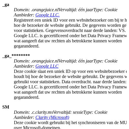
_ga
Domein
:
.orangejuice.nl
Vervaltijd
:
één jaar
Type
:
Cookie
Aanbieder
:
Google LLC.
Registreert een uniek ID voor een websitebezoeker om bij te h
hoe de bezoeker de website gebruikt. De gegevens worden geb
voor statistieken. Gegevensoverdracht naar derde landen: VS.
Google LLC. is gecertificeerd onder het Data Privacy Framewo
wat aangeeft dat uw rechten als betrokkene kunnen worden
gegarandeerd.
_ga_********
Domein
:
.orangejuice.nl
Vervaltijd
:
één jaar
Type
:
Cookie
Aanbieder
:
Google LLC
Deze cookie slaat een uniek ID op voor een websitebezoeker e
houdt bij hoe de bezoeker de website gebruikt. De gegevens w
gebruikt voor statistieken. Data overdracht. naar derde landen:
Google LLC. is gecertificeerd onder het Data Privacy Framewo
wat aangeeft dat uw rechten als betrokkene kunnen worden
gegarandeerd.
SM
Domein
:
.c.clarity.ms
Vervaltijd
:
sessie
Type
:
Cookie
Aanbieder
:
Clarity (Microsoft)
Deze cookie wordt gebruikt bij het synchroniseren van de MU
over Microsoft-domeinen.