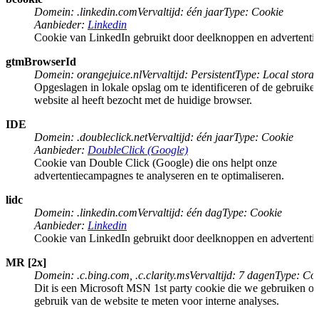
Domein
:
.linkedin.com
Vervaltijd
:
één jaar
Type
:
Cookie
Aanbieder
:
Linkedin
Cookie van LinkedIn gebruikt door deelknoppen en advertentie
gtmBrowserId
Domein
:
orangejuice.nl
Vervaltijd
:
Persistent
Type
:
Local stora
Opgeslagen in lokale opslag om te identificeren of de gebruiker
website al heeft bezocht met de huidige browser.
IDE
Domein
:
.doubleclick.net
Vervaltijd
:
één jaar
Type
:
Cookie
Aanbieder
:
DoubleClick (Google)
Cookie van Double Click (Google) die ons helpt onze
advertentiecampagnes te analyseren en te optimaliseren.
lidc
Domein
:
.linkedin.com
Vervaltijd
:
één dag
Type
:
Cookie
Aanbieder
:
Linkedin
Cookie van LinkedIn gebruikt door deelknoppen en advertentie
MR [2x]
Domein
:
.c.bing.com, .c.clarity.ms
Vervaltijd
:
7 dagen
Type
:
Coo
Dit is een Microsoft MSN 1st party cookie die we gebruiken o
gebruik van de website te meten voor interne analyses.