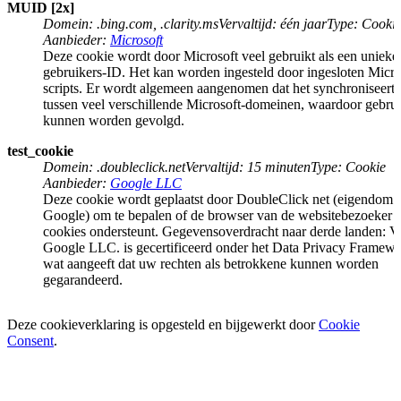
MUID [2x]
Domein
:
.bing.com, .clarity.ms
Vervaltijd
:
één jaar
Type
:
Cooki
Aanbieder
:
Microsoft
Deze cookie wordt door Microsoft veel gebruikt als een unieke
gebruikers-ID. Het kan worden ingesteld door ingesloten Micro
scripts. Er wordt algemeen aangenomen dat het synchroniseert
tussen veel verschillende Microsoft-domeinen, waardoor gebrui
kunnen worden gevolgd.
test_cookie
Domein
:
.doubleclick.net
Vervaltijd
:
15 minuten
Type
:
Cookie
Aanbieder
:
Google LLC
Deze cookie wordt geplaatst door DoubleClick net (eigendom 
Google) om te bepalen of de browser van de websitebezoeker
cookies ondersteunt. Gegevensoverdracht naar derde landen: V
Google LLC. is gecertificeerd onder het Data Privacy Framewo
wat aangeeft dat uw rechten als betrokkene kunnen worden
gegarandeerd.
Deze cookieverklaring is opgesteld en bijgewerkt door
Cookie
Consent
.