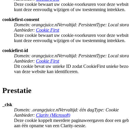
Deze cookie bewaart uw cookie-voorkeuren voor deze website
kunt deze eenvoudig wijzigen of uw toestemming intrekken.
cookiefirst-consent
Domein
:
orangejuice.nl
Vervaltijd
:
Persistent
Type
:
Local stora
Aanbieder
:
Cookie First
Deze cookie bewaart uw cookie-voorkeuren voor deze website
kunt deze eenvoudig wijzigen of uw toestemming intrekken.
cookiefirst-id
Domein
:
orangejuice.nl
Vervaltijd
:
Persistent
Type
:
Local stora
Aanbieder
:
Cookie First
Dit cookie bevat uw unieke ID zodat CookieFirst unieke bezoe
van deze website kan identificeren.
Prestatie
_clsk
Domein
:
.orangejuice.nl
Vervaltijd
:
één dag
Type
:
Cookie
Aanbieder
:
Clarity (Microsoft)
Deze cookie koppelt meerdere paginaweergaven door een gebr
aan één opname van een Clarity-sessie.