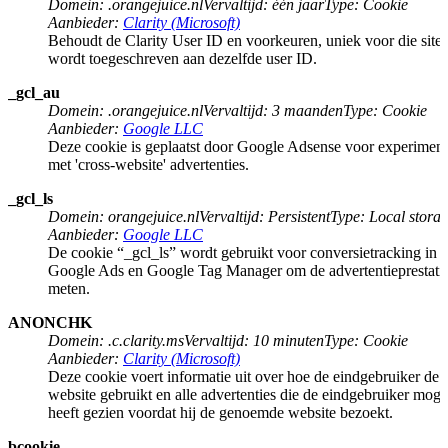
Domein
:
.orangejuice.nl
Vervaltijd
:
één jaar
Type
:
Cookie
Aanbieder
:
Clarity (Microsoft)
Behoudt de Clarity User ID en voorkeuren, uniek voor die site,
wordt toegeschreven aan dezelfde user ID.
_gcl_au
Domein
:
.orangejuice.nl
Vervaltijd
:
3 maanden
Type
:
Cookie
Aanbieder
:
Google LLC
Deze cookie is geplaatst door Google Adsense voor experimen
met 'cross-website' advertenties.
_gcl_ls
Domein
:
orangejuice.nl
Vervaltijd
:
Persistent
Type
:
Local stora
Aanbieder
:
Google LLC
De cookie “_gcl_ls” wordt gebruikt voor conversietracking in
Google Ads en Google Tag Manager om de advertentieprestatie
meten.
ANONCHK
Domein
:
.c.clarity.ms
Vervaltijd
:
10 minuten
Type
:
Cookie
Aanbieder
:
Clarity (Microsoft)
Deze cookie voert informatie uit over hoe de eindgebruiker de
website gebruikt en alle advertenties die de eindgebruiker moge
heeft gezien voordat hij de genoemde website bezoekt.
bcookie