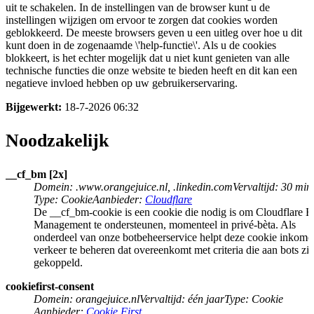
uit te schakelen. In de instellingen van de browser kunt u de
instellingen wijzigen om ervoor te zorgen dat cookies worden
geblokkeerd. De meeste browsers geven u een uitleg over hoe u dit
kunt doen in de zogenaamde \'help-functie\'. Als u de cookies
blokkeert, is het echter mogelijk dat u niet kunt genieten van alle
technische functies die onze website te bieden heeft en dit kan een
negatieve invloed hebben op uw gebruikerservaring.
Bijgewerkt:
18-7-2026 06:32
Noodzakelijk
__cf_bm [2x]
Domein
:
.www.orangejuice.nl, .linkedin.com
Vervaltijd
:
30 min
Type
:
Cookie
Aanbieder
:
Cloudflare
De __cf_bm-cookie is een cookie die nodig is om Cloudflare B
Management te ondersteunen, momenteel in privé-bèta. Als
onderdeel van onze botbeheerservice helpt deze cookie inkom
verkeer te beheren dat overeenkomt met criteria die aan bots zij
gekoppeld.
cookiefirst-consent
Domein
:
orangejuice.nl
Vervaltijd
:
één jaar
Type
:
Cookie
Aanbieder
:
Cookie First