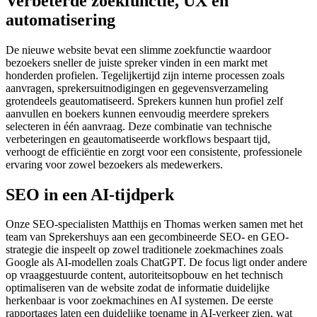
Verbeterde zoekfunctie, UX en
automatisering
De nieuwe website bevat een slimme zoekfunctie waardoor
bezoekers sneller de juiste spreker vinden in een markt met
honderden profielen. Tegelijkertijd zijn interne processen zoals
aanvragen, sprekersuitnodigingen en gegevensverzameling
grotendeels geautomatiseerd. Sprekers kunnen hun profiel zelf
aanvullen en boekers kunnen eenvoudig meerdere sprekers
selecteren in één aanvraag. Deze combinatie van technische
verbeteringen en geautomatiseerde workflows bespaart tijd,
verhoogt de efficiëntie en zorgt voor een consistente, professionele
ervaring voor zowel bezoekers als medewerkers.
SEO in een AI-tijdperk
Onze SEO-specialisten Matthijs en Thomas werken samen met het
team van Sprekershuys aan een gecombineerde SEO- en GEO-
strategie die inspeelt op zowel traditionele zoekmachines zoals
Google als AI-modellen zoals ChatGPT. De focus ligt onder andere
op vraaggestuurde content, autoriteitsopbouw en het technisch
optimaliseren van de website zodat de informatie duidelijke
herkenbaar is voor zoekmachines en AI systemen. De eerste
rapportages laten een duidelijke toename in AI-verkeer zien, wat