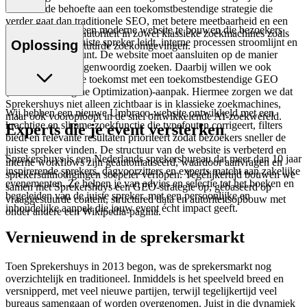
ontstond de behoefte aan een toekomstbestendige strategie die
verder gaat dan traditionele SEO, met betere meetbaarheid en een
Het doel was om een moderne website te bouwen die bezoekers
sterkere focus op autoriteit in zowel klassieke zoekmachines zoals
effectief naar de juiste spreker leidt, interne processen stroomlijnt en
Oplossing
Google als AI-gestuurde zoekomgevingen.
het team ondersteunt. De website moet aansluiten op de manier
waarop mensen tegenwoordig zoeken. Daarbij willen we ook
voorsorteren op de toekomst met een toekomstbestendige GEO
(Generative Engine Optimization)-aanpak. Hiermee zorgen we dat
Sprekershuys niet alleen zichtbaar is in klassieke zoekmachines,
Wij hebben een nieuwe Umbraco-website ontwikkeld met een
maar ook vooroploopt in de snel ontwikkelende AI-zoekwereld.
krachtige en slimme zoekfunctie die typefouten corrigeert, filters
Experts die je event versterken
biedt en relevante resultaten prioriteert zodat bezoekers sneller de
juiste spreker vinden. De structuur van de website is verbeterd en
Sprekershuys is een Nederlands sprekersbureau dat meer dan 10 jaar
interne workflows zijn geautomatiseerd, waardoor aanvragen en
inspirerende sprekers, dagvoorzitters en experts matcht aan zakelijke
sprekersuitnodigingen soepeler verlopen. Tegelijkertijd bouwen we
evenementen. Ze helpen je van advies en selectie tot het boeken en
samen met Sprekershuys een GEO-strategie op, gebaseerd op
begeleiden van de juiste spreker, met een persoonlijke en
vraaggestuurde content, structured data en autoriteitsopbouw met
inhoudelijke aanpak die jouw event écht impact geeft.
onder andere een Wikipedia-pagina.
Vernieuwend in de sprekersmarkt
Toen Sprekershuys in 2013 begon, was de sprekersmarkt nog
overzichtelijk en traditioneel. Inmiddels is het speelveld breed en
versnipperd, met veel nieuwe partijen, terwijl tegelijkertijd veel
bureaus samengaan of worden overgenomen. Juist in die dynamiek