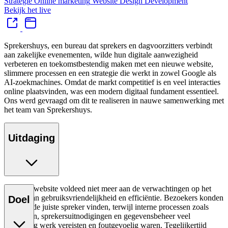
Strategie
Online marketing
Website
Design
Development
Bekijk het live
Sprekershuys, een bureau dat sprekers en dagvoorzitters verbindt
aan zakelijke evenementen, wilde hun digitale aanwezigheid
verbeteren en toekomstbestendig maken met een nieuwe website,
slimmere processen en een strategie die werkt in zowel Google als
AI-zoekmachines. Omdat de markt competitief is en veel interacties
online plaatsvinden, was een modern digitaal fundament essentieel.
Ons werd gevraagd om dit te realiseren in nauwe samenwerking met
het team van Sprekershuys.
Uitdaging
De oude website voldeed niet meer aan de verwachtingen op het
gebied van gebruiksvriendelijkheid en efficiëntie. Bezoekers konden
Doel
niet snel de juiste spreker vinden, terwijl interne processen zoals
aanvragen, sprekersuitnodigingen en gegevensbeheer veel
handmatig werk vereisten en foutgevoelig waren. Tegelijkertijd