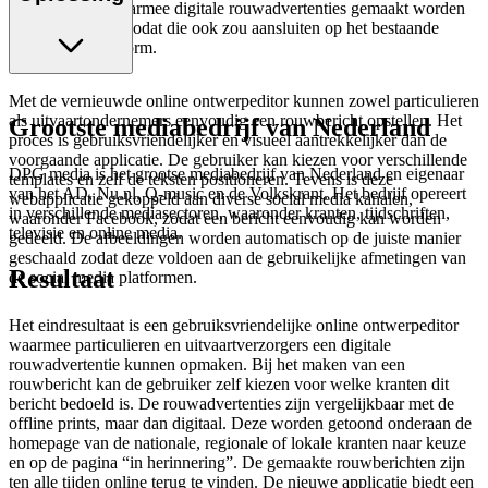
webapplicatie waarmee digitale rouwadvertenties gemaakt worden
te optimaliseren, zodat die ook zou aansluiten op het bestaande
Mediablend platform.
Met de vernieuwde online ontwerpeditor kunnen zowel particulieren
als uitvaartondernemers eenvoudig een rouwbericht opstellen. Het
Grootste mediabedrijf van Nederland
proces is gebruiksvriendelijker en visueel aantrekkelijker dan de
voorgaande applicatie. De gebruiker kan kiezen voor verschillende
DPG media is het grootse mediabedrijf van Nederland en eigenaar
templates en zelf de teksten positioneren. Tevens is deze
van het AD, Nu.nl, Q-music en de Volkskrant. Het bedrijf opereert
webapplicatie gekoppeld aan diverse social media kanalen,
in verschillende mediasectoren, waaronder kranten, tijdschriften,
waaronder Facebook, zodat een bericht eenvoudig kan worden
televisie en online media.
gedeeld. De afbeeldingen worden automatisch op de juiste manier
geschaald zodat deze voldoen aan de gebruikelijke afmetingen van
Resultaat
de social media platformen.
Het eindresultaat is een gebruiksvriendelijke online ontwerpeditor
waarmee particulieren en uitvaartverzorgers een digitale
rouwadvertentie kunnen opmaken. Bij het maken van een
rouwbericht kan de gebruiker zelf kiezen voor welke kranten dit
bericht bedoeld is. De rouwadvertenties zijn vergelijkbaar met de
offline prints, maar dan digitaal. Deze worden getoond onderaan de
homepage van de nationale, regionale of lokale kranten naar keuze
en op de pagina “in herinnering”. De gemaakte rouwberichten zijn
ten alle tijden online terug te vinden. De nieuwe applicatie biedt een