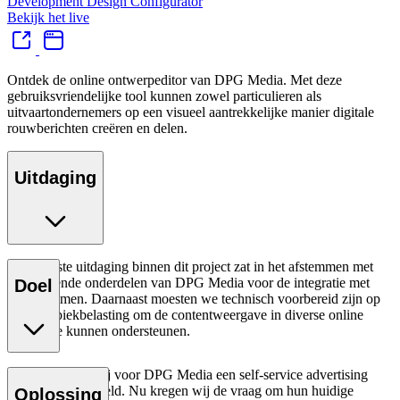
Development
Design
Configurator
Bekijk het live
Ontdek de online ontwerpeditor van DPG Media. Met deze
gebruiksvriendelijke tool kunnen zowel particulieren als
uitvaartondernemers op een visueel aantrekkelijke manier digitale
rouwberichten creëren en delen.
Uitdaging
De grootste uitdaging binnen dit project zat in het afstemmen met
verschillende onderdelen van DPG
Media voor de integratie met
Doel
hun systemen. Daarnaast moesten we technisch voorbereid zijn op
extreme piekbelasting om de contentweergave in diverse online
kranten te kunnen ondersteunen.
Eerder hebben wij voor
DPG Media
een self-service advertising
platform ontwikkeld. Nu kregen wij de vraag om hun huidige
Oplossing