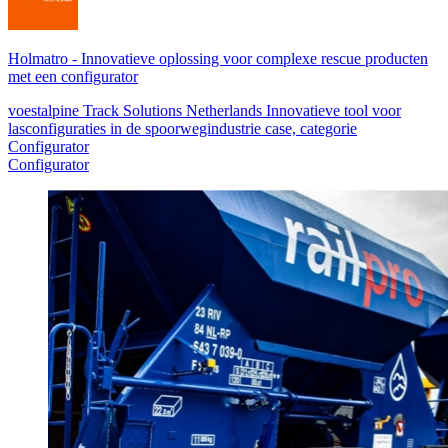
Holmatro
-
Innovatieve oplossing voor complexe rescue producten
met een configurator
voestalpine Track Solutions Netherlands Innovatieve tool voor
lasconfiguraties in de spoorwegindustrie case, categorie
Configurator
Configurator