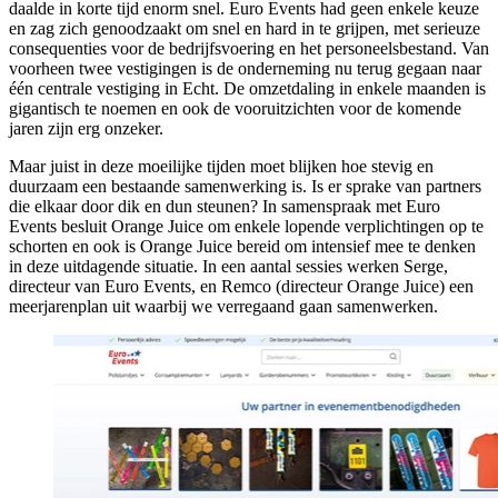
daalde in korte tijd enorm snel. Euro Events had geen enkele keuze
en zag zich genoodzaakt om snel en hard in te grijpen, met serieuze
consequenties voor de bedrijfsvoering en het personeelsbestand. Van
voorheen twee vestigingen is de onderneming nu terug gegaan naar
één centrale vestiging in Echt. De omzetdaling in enkele maanden is
gigantisch te noemen en ook de vooruitzichten voor de komende
jaren zijn erg onzeker.
Maar juist in deze moeilijke tijden moet blijken hoe stevig en
duurzaam een bestaande samenwerking is. Is er sprake van partners
die elkaar door dik en dun steunen? In samenspraak met Euro
Events besluit Orange Juice om enkele lopende verplichtingen op te
schorten en ook is Orange Juice bereid om intensief mee te denken
in deze uitdagende situatie. In een aantal sessies werken Serge,
directeur van Euro Events, en Remco (directeur Orange Juice) een
meerjarenplan uit waarbij we verregaand gaan samenwerken.