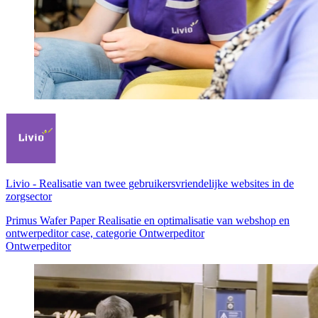
Livio
-
Realisatie van twee gebruikersvriendelijke websites in de
zorgsector
Primus Wafer Paper Realisatie en optimalisatie van webshop en
ontwerpeditor case, categorie Ontwerpeditor
Ontwerpeditor