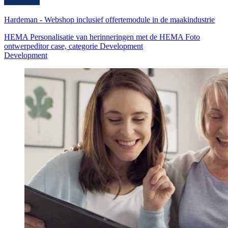
Hardeman
-
Webshop inclusief offertemodule in de maakindustrie
HEMA Personalisatie van herinneringen met de HEMA Foto
ontwerpeditor case, categorie Development
Development