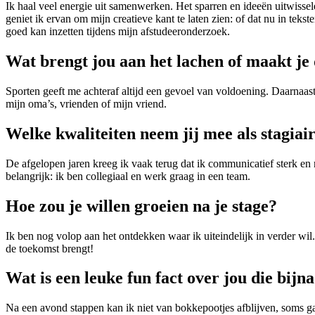
Ik haal veel energie uit samenwerken. Het sparren en ideeën uitwissel
geniet ik ervan om mijn creatieve kant te laten zien: of dat nu in tek
goed kan inzetten tijdens mijn afstudeeronderzoek.
Wat brengt jou aan het lachen of maakt je
Sporten geeft me achteraf altijd een gevoel van voldoening. Daarnaast 
mijn oma’s, vrienden of mijn vriend.
Welke kwaliteiten neem jij mee als stagiai
De afgelopen jaren kreeg ik vaak terug dat ik communicatief sterk en
belangrijk: ik ben collegiaal en werk graag in een team.
Hoe zou je willen groeien na je stage?
Ik ben nog volop aan het ontdekken waar ik uiteindelijk in verder wil. 
de toekomst brengt!
Wat is een leuke fun fact over jou die bij
Na een avond stappen kan ik niet van bokkepootjes afblijven, soms g