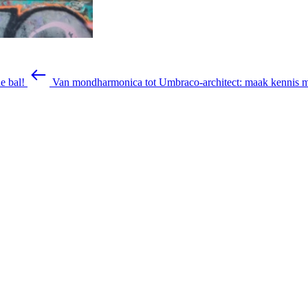
e bal!
Van mondharmonica tot Umbraco-architect: maak kennis 