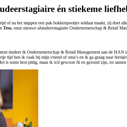
udeer­stagiaire én stiekeme lief
trijd of na het stappen een pak bokkenpootjes soldaat maakt, zij doet 
an
Tess
, onze nieuwe afstudeerstagiaire Ondernemerschap & Retail Ma
oment studeer ik Ondernemerschap & Retail Management aan de HAN in 
e tijd ben ik vaak bij mijn vriend of oma’s en ik ga graag naar feestje
et is soms best pittig, maar ik wil gewoon fit en gezond zijn, en samen 