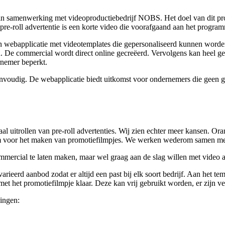
, in samenwerking met videoproductiebedrijf NOBS. Het doel van dit pr
 pre-roll advertentie is een korte video die voorafgaand aan het progr
een webapplicatie met videotemplates die gepersonaliseerd kunnen worde
ten. De commercial wordt direct online gecreëerd. Vervolgens kan heel
ernemer beperkt.
nvoudig. De webapplicatie biedt uitkomst voor ondernemers die geen g
al uitrollen van pre-roll advertenties. Wij zien echter meer kansen. Or
form voor het maken van promotiefilmpjes. We werken wederom samen 
ercial te laten maken, maar wel graag aan de slag willen met video a
ieerd aanbod zodat er altijd een past bij elk soort bedrijf. Aan het t
met het promotiefilmpje klaar. Deze kan vrij gebruikt worden, er zijn v
ingen: