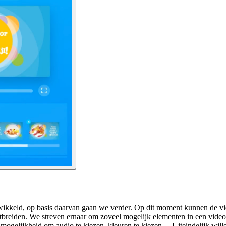
ntwikkeld, op basis daarvan gaan we verder. Op dit moment kunnen de v
tbreiden. We streven ernaar om zoveel mogelijk elementen in een video
de mogelijkheid om audio te kiezen, kleuren te kiezen… Uiteindelijk w