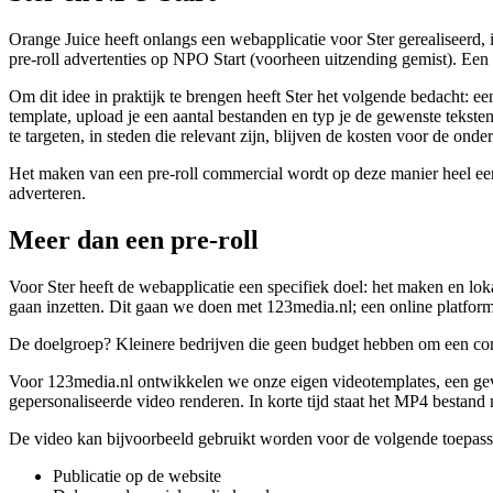
Orange Juice heeft onlangs een webapplicatie voor Ster gerealiseerd
pre-roll advertenties op NPO Start (voorheen uitzending gemist). Een
Om dit idee in praktijk te brengen heeft Ster het volgende bedacht: 
template, upload je een aantal bestanden en typ je de gewenste teks
te targeten, in steden die relevant zijn, blijven de kosten voor de ond
Het maken van een pre-roll commercial wordt op deze manier heel ee
adverteren.
Meer dan een pre-roll
Voor Ster heeft de webapplicatie een specifiek doel: het maken en loka
gaan inzetten. Dit gaan we doen met 123media.nl; een online plat
De doelgroep? Kleinere bedrijven die geen budget hebben om een comm
Voor 123media.nl ontwikkelen we onze eigen videotemplates, een gevar
gepersonaliseerde video renderen. In korte tijd staat het MP4 bestand 
De video kan bijvoorbeeld gebruikt worden voor de volgende toepass
Publicatie op de website