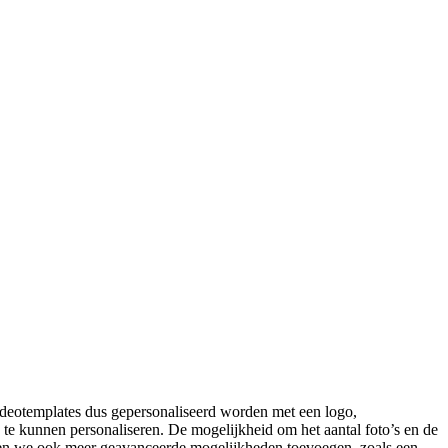
ideotemplates dus gepersonaliseerd worden met een logo,
 te kunnen personaliseren. De mogelijkheid om het aantal foto’s en de
illen we ook meer geavanceerde mogelijkheden toevoegen, zoals een