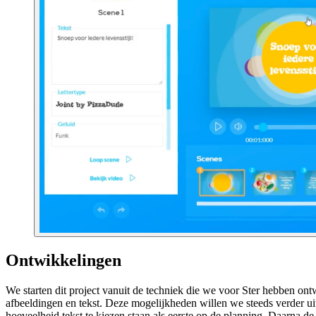
Ontwikkelingen
We starten dit project vanuit de techniek die we voor Ster hebben o
afbeeldingen en tekst. Deze mogelijkheden willen we steeds verder ui
hoeveelheid tekst te kiezen staan als eerste op de planning. Daarna 