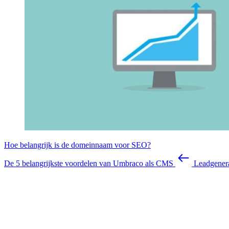
Hoe belangrijk is de domeinnaam voor SEO?
De 5 belangrijkste voordelen van Umbraco als CMS
Leadgenera