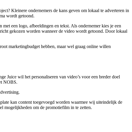
oject? Kleinere ondernemers de kans geven om lokaal te adverteren in
amma wordt getoond.
n met een logo, afbeeldingen en tekst. Als ondernemer kies je een
 gericht gekozen worden wanneer de video wordt getoond. Door lokaal
root marketingbudget hebben, maar wel graag online willen
ange Juice wil het personaliseren van video’s voor een breder doel
met NOBS.
dvertising.
emplate kan content toegevoegd worden waarmee wij uiteindelijk de
eel mogelijkheden om de promotiefilm in te zetten.